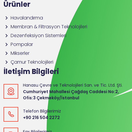
Ürünler
Havalandırma
Membran & Filtrasyon Teknolojileri
Dezenfeksiyon Sistemleri
Pompalar
Mikserler
Çamur Teknolojileri
İletişim Bilgileri
Hanasu Çevre ve Teknolojileri San. ve Tic. Ltd. Şti.
Cumhuriyet Mahallesi Çağdaş Caddesi No:2,
Ofis:3 Çekmeköy/İstanbul
Telefon Bilgilerimiz
+90 216 504 2272
Fax Bilgilerimiz