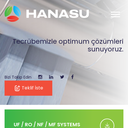
Tecrübemizle optimum çözümleri
sunuyoruz.
Bizi Takip Edin
Teklif İste
UF / RO / NF / MF SYSTEMS