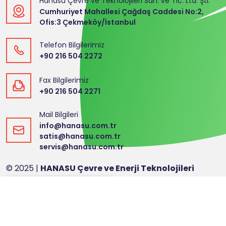
Hanasu Çevre ve Teknolojileri San. ve Tic. Ltd. Şti.
Cumhuriyet Mahallesi Çağdaş Caddesi No:2,
Ofis:3 Çekmeköy/İstanbul
Telefon Bilgilerimiz
+90 216 504 2272
Fax Bilgilerimiz
+90 216 504 2271
Mail Bilgileri
info@hanasu.com.tr
satis@hanasu.com.tr
servis@hanasu.com.tr
© 2025 |
HANASU Çevre ve Enerji Teknolojileri
Web Tasarım